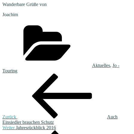
Wanderbare Grüße von
Joachim
Kategorien
Aktuelles
,
Jo -
Touring
Beitragsnavigation
Vorheriger
Beitrag
Zurück
Auch
Einsiedler brauchen Schutz
Nächster
Weiter
Jahresrückblick 2016
Beitrag