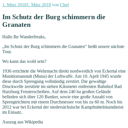
Veröffentlicht
1. März 2018
1. März 2018
von
Chef
am
Im Schutz der Burg schimmern die
Granaten
Hallo Ihr Wanderfreaks,
„Im Schutz der Burg schimmern die Granaten“ heißt unsere nächste
Tour.
Wo kann das wohl sein?
1936 errichtete die Wehrmacht direkt nordwestlich von Eckertal eine
Munitionsanstalt (Muna) der Luftwaffe. Am 10. April 1945 wurde
diese durch Sprengung vollständig zerstört. Die gewaltige
Druckwelle zerstörte im sieben Kilometer entfernten Bahnhof Bad
Harzburg Fensterscheiben. Auf dem 240 ha großen Gelände
befinden sich über 120 Bunker, sowie eine große Anzahl von
Sprengtrichtern mit einem Durchmesser von bis zu 60 m. Noch bis
2012 war bei Eckertal der niedersächsische Kampfmittelräumdienst
im Einsatz.
Auszug aus Wikipedia