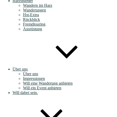
Harzstürmer
Wandern im Harz
Wanderungen
Hst-Extra
Rückblick
Fremdtouring
Ausrüstung
Über uns
Über uns
Impressionen
Will eine Wanderung anbieten
Will ein Event anbieten
Will dabei sein.