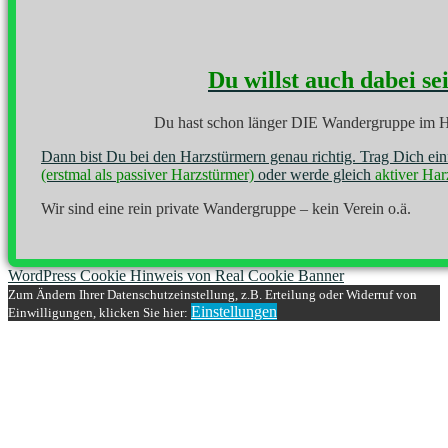
Du willst auch dabei se
Du hast schon länger DIE Wandergruppe im H
Dann bist Du bei den Harzstürmern genau richtig. Trag Dich ei
(erstmal als passiver Harzstürmer)
oder werde gleich
aktiver Har
Wir sind eine rein private Wandergruppe – kein Verein o.ä.
WordPress Cookie Hinweis von Real Cookie Banner
Zum Ändern Ihrer Datenschutzeinstellung, z.B. Erteilung oder Widerruf von
Einstellungen
Einwilligungen, klicken Sie hier: