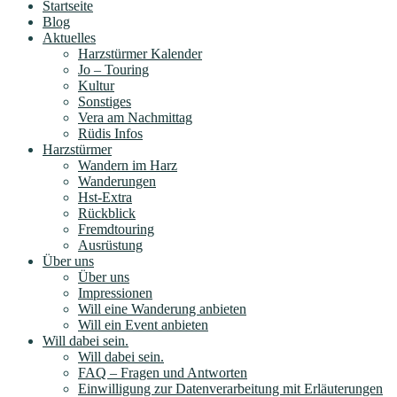
Startseite
Blog
Aktuelles
Harzstürmer Kalender
Jo – Touring
Kultur
Sonstiges
Vera am Nachmittag
Rüdis Infos
Harzstürmer
Wandern im Harz
Wanderungen
Hst-Extra
Rückblick
Fremdtouring
Ausrüstung
Über uns
Über uns
Impressionen
Will eine Wanderung anbieten
Will ein Event anbieten
Will dabei sein.
Will dabei sein.
FAQ – Fragen und Antworten
Einwilligung zur Datenverarbeitung mit Erläuterungen