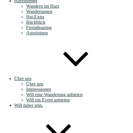
Harzstürmer
Wandern im Harz
Wanderungen
Hst-Extra
Rückblick
Fremdtouring
Ausrüstung
Über uns
Über uns
Impressionen
Will eine Wanderung anbieten
Will ein Event anbieten
Will dabei sein.