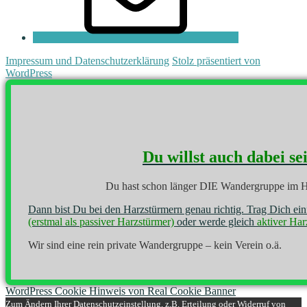
Impressum und Datenschutzerklärung
Stolz präsentiert von
WordPress
Du willst auch dabei se
Du hast schon länger DIE Wandergruppe im H
Dann bist Du bei den Harzstürmern genau richtig. Trag Dich ei
(erstmal als passiver Harzstürmer)
oder werde gleich
aktiver Har
Wir sind eine rein private Wandergruppe – kein Verein o.ä.
WordPress Cookie Hinweis von Real Cookie Banner
Zum Ändern Ihrer Datenschutzeinstellung, z.B. Erteilung oder Widerruf von