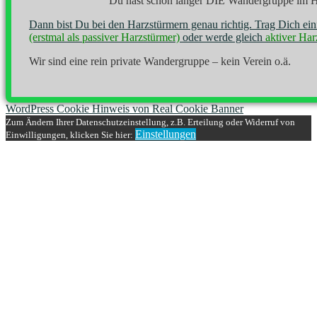
Du hast schon länger DIE Wandergruppe im H
Dann bist Du bei den Harzstürmern genau richtig. Trag Dich ei
(erstmal als passiver Harzstürmer)
oder werde gleich
aktiver Har
Wir sind eine rein private Wandergruppe – kein Verein o.ä.
WordPress Cookie Hinweis von Real Cookie Banner
Zum Ändern Ihrer Datenschutzeinstellung, z.B. Erteilung oder Widerruf von
Einstellungen
Einwilligungen, klicken Sie hier: