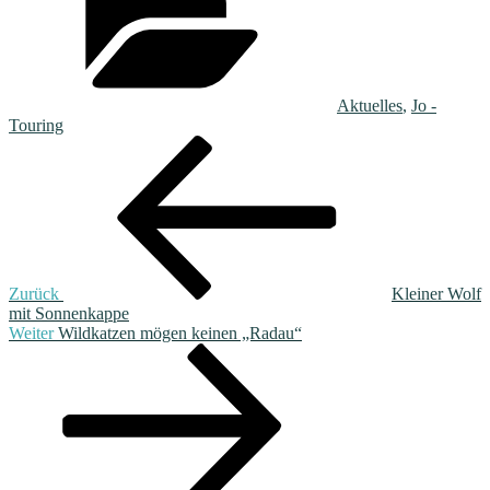
Aktuelles
,
Jo -
Touring
Beitragsnavigation
Vorheriger
Beitrag
Zurück
Kleiner Wolf
mit Sonnenkappe
Nächster
Weiter
Wildkatzen mögen keinen „Radau“
Beitrag