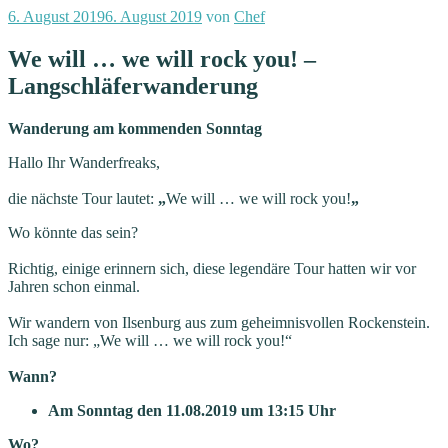
Veröffentlicht
6. August 2019
6. August 2019
von
Chef
am
We will … we will rock you! –
Langschläferwanderung
Wanderung am kommenden Sonntag
Hallo Ihr Wanderfreaks,
die nächste Tour lautet:
„
We will … we will rock you!
„
Wo könnte das sein?
Richtig, einige erinnern sich, diese legendäre Tour hatten wir vor
Jahren schon einmal.
Wir wandern von Ilsenburg aus zum geheimnisvollen Rockenstein.
Ich sage nur: „We will … we will rock you!“
Wann?
Am Sonntag den 11.08.2019 um 13:15 Uhr
Wo?