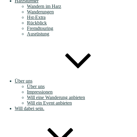
Harzstürmer
Wandern im Harz
Wanderungen
Hst-Extra
Rückblick
Fremdtouring
Ausrüstung
Über uns
Über uns
Impressionen
Will eine Wanderung anbieten
Will ein Event anbieten
Will dabei sein.