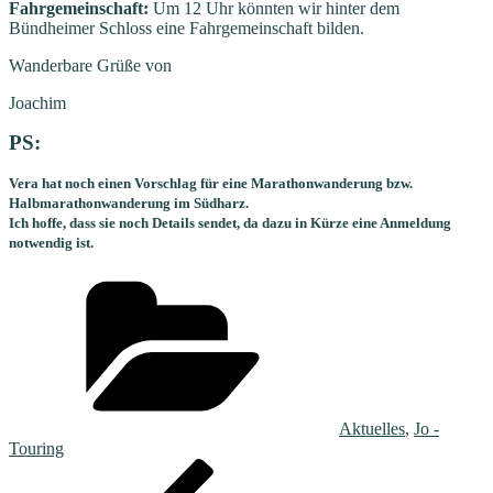
Fahrgemeinschaft:
Um 12 Uhr könnten wir hinter dem
Bündheimer Schloss eine Fahrgemeinschaft bilden.
Wanderbare Grüße von
Joachim
PS:
Vera hat noch einen Vorschlag für eine Marathonwanderung bzw.
Halbmarathonwanderung im Südharz.
Ich hoffe, dass sie noch Details sendet, da dazu in Kürze eine Anmeldung
notwendig ist.
Kategorien
Aktuelles
,
Jo -
Touring
Beitragsnavigation
Vorheriger
Beitrag