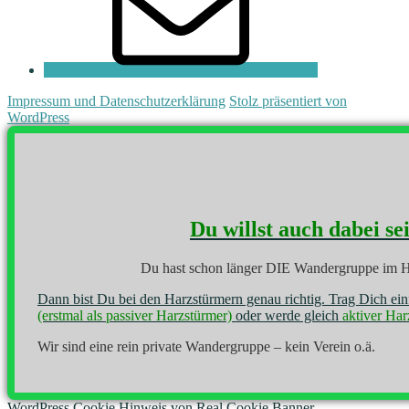
Impressum und Datenschutzerklärung
Stolz präsentiert von
WordPress
Du willst auch dabei se
Du hast schon länger DIE Wandergruppe im H
Dann bist Du bei den Harzstürmern genau richtig. Trag Dich ei
(erstmal als passiver Harzstürmer)
oder werde gleich
aktiver Har
Wir sind eine rein private Wandergruppe – kein Verein o.ä.
WordPress Cookie Hinweis von Real Cookie Banner