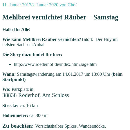
Veröffentlicht
11. Januar 2017
8. Januar 2020
von
Chef
am
Mehlbrei vernichtet Räuber – Samstag
Hallo Ihr Alle!
Wie kann Mehlbrei Räuber vernichten?
Tatort: Der Huy im
tiefsten Sachsen-Anhalt
Die Story dazu findet Ihr hier:
http://www.roederhof.de/index.htm?sage.htm
Wann:
Samstagswanderung am 14.01.2017
um 13:00 Uhr
(beim
Startpunkt)
Wo:
Parkplatz in
38838 Röderhof, Am Schloss
Strecke:
ca. 16 km
Höhenmeter:
ca. 300 m
Zu beachten:
Vorsichtshalber Spikes, Wanderstöcke,