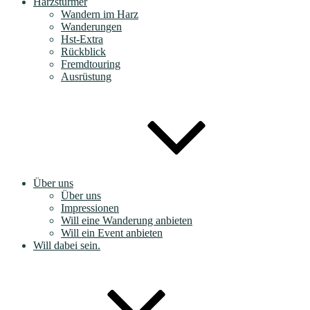
Harzstürmer
Wandern im Harz
Wanderungen
Hst-Extra
Rückblick
Fremdtouring
Ausrüstung
Über uns
Über uns
Impressionen
Will eine Wanderung anbieten
Will ein Event anbieten
Will dabei sein.