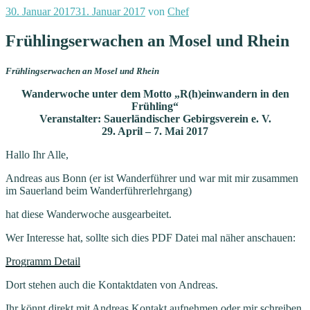
Veröffentlicht
30. Januar 2017
31. Januar 2017
von
Chef
am
Frühlingserwachen an Mosel und Rhein
Frühlingserwachen an Mosel und Rhein
Wanderwoche unter dem Motto „R(h)einwandern in den
Frühling“
Veranstalter: Sauerländischer Gebirgsverein e. V.
29. April – 7. Mai 2017
Hallo Ihr Alle,
Andreas aus Bonn (er ist Wanderführer und war mit mir zusammen
im Sauerland beim Wanderführerlehrgang)
hat diese Wanderwoche ausgearbeitet.
Wer Interesse hat, sollte sich dies PDF Datei mal näher anschauen:
Programm Detail
Dort stehen auch die Kontaktdaten von Andreas.
Ihr könnt direkt mit Andreas Kontakt aufnehmen oder mir schreiben.