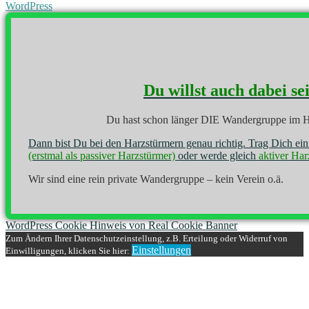
WordPress
Du willst auch dabei se
Du hast schon länger DIE Wandergruppe im H
Dann bist Du bei den Harzstürmern genau richtig. Trag Dich ei
(erstmal als passiver Harzstürmer)
oder werde gleich
aktiver Har
Wir sind eine rein private Wandergruppe – kein Verein o.ä.
WordPress Cookie Hinweis von Real Cookie Banner
Zum Ändern Ihrer Datenschutzeinstellung, z.B. Erteilung oder Widerruf von
Einstellungen
Einwilligungen, klicken Sie hier: