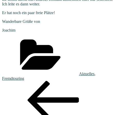
Ich leite es dann weiter.
Er hat noch ein paar freie Plätze!
Wanderbare Grüße von
Joachim
Kategorien
Aktuelles
,
Fremdtouring
Beitragsnavigation
Vorheriger
Beitrag