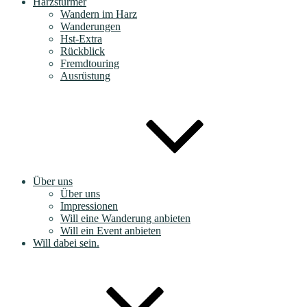
Harzstürmer
Wandern im Harz
Wanderungen
Hst-Extra
Rückblick
Fremdtouring
Ausrüstung
Über uns
Über uns
Impressionen
Will eine Wanderung anbieten
Will ein Event anbieten
Will dabei sein.