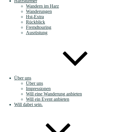
Harzstürmer
Wandern im Harz
Wanderungen
Hst-Extra
Rückblick
Fremdtouring
Ausrüstung
Über uns
Über uns
Impressionen
Will eine Wanderung anbieten
Will ein Event anbieten
Will dabei sein.