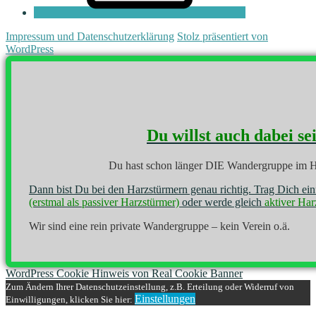
Impressum und Datenschutzerklärung
Stolz präsentiert von
WordPress
Du willst auch dabei se
Du hast schon länger DIE Wandergruppe im H
Dann bist Du bei den Harzstürmern genau richtig. Trag Dich ei
(erstmal als passiver Harzstürmer)
oder werde gleich
aktiver Har
Wir sind eine rein private Wandergruppe – kein Verein o.ä.
WordPress Cookie Hinweis von Real Cookie Banner
Zum Ändern Ihrer Datenschutzeinstellung, z.B. Erteilung oder Widerruf von
Einstellungen
Einwilligungen, klicken Sie hier: