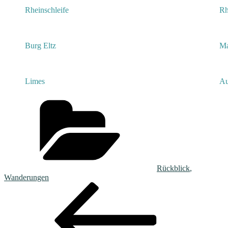
Rheinschleife
Rh
Burg Eltz
Ma
Limes
Au
Kategorien
Rückblick
,
Wanderungen
Beitragsnavigation
Vorheriger
Beitrag