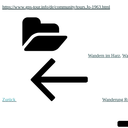
https://www.gps-tour.info/de/community/tours.Jo-1963.html
Kategorien
Wandern im Harz
,
Wa
Beitragsnavigation
Vorheriger
Beitrag
Zurück
Wanderung Ru
Nächster
Beitrag