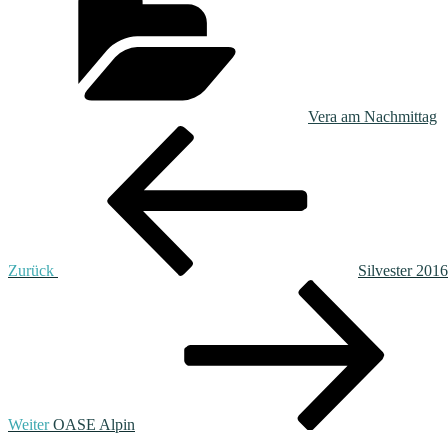
Vera am Nachmittag
Beitragsnavigation
Vorheriger
Beitrag
Zurück
Silvester 2016
Nächster
Beitrag
Weiter
OASE Alpin