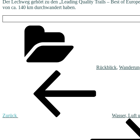
Der Lechweg gehört zu den „Leading Quality Trails – Best of Europe“.
von ca. 140 km durchwandert haben.
Kategorien
Rückblick
,
Wanderun
Beitragsnavigation
Vorheriger
Beitrag
Zurück
Wasser, Luft 
Nächster
Beitrag