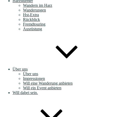
Harzstürmer
Wandern im Harz
Wanderungen
Hst-Extra
Rückblick
Fremdtouring
Ausrüstung
Über uns
Über uns
Impressionen
Will eine Wanderung anbieten
Will ein Event anbieten
Will dabei sein.