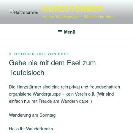
Zum
HARZSTÜRMER
Inhalt
Harzer Wandergruppe – Wandern im Harz!
springen
Menü
VERÖFFENTLICHT
9. OKTOBER 2018
VON
CHEF
AM
Gehe nie mit dem Esel zum
Teufelsloch
Die Harzstürmer sind eine rein privat und freundschaftlich
organisierte Wandergruppe – kein Verein o.ä. (Wir sind
einfach nur mit Freude am Wandern dabei.)
Wanderung am Sonntag
Hallo Ihr Wanderfreaks,