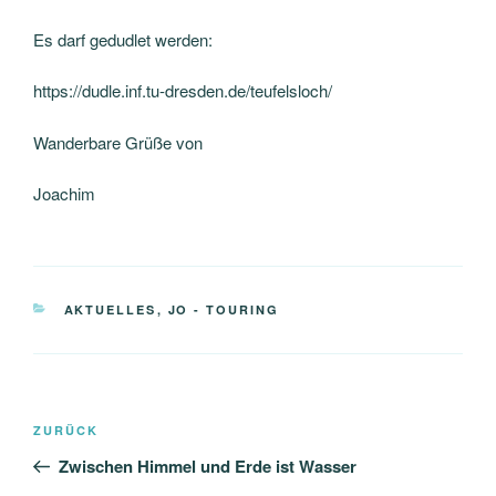
Es darf gedudlet werden:
https://dudle.inf.tu-dresden.de/teufelsloch/
Wanderbare Grüße von
Joachim
KATEGORIEN
AKTUELLES
,
JO - TOURING
Beitragsnavigation
Vorheriger
ZURÜCK
Beitrag
Zwischen Himmel und Erde ist Wasser