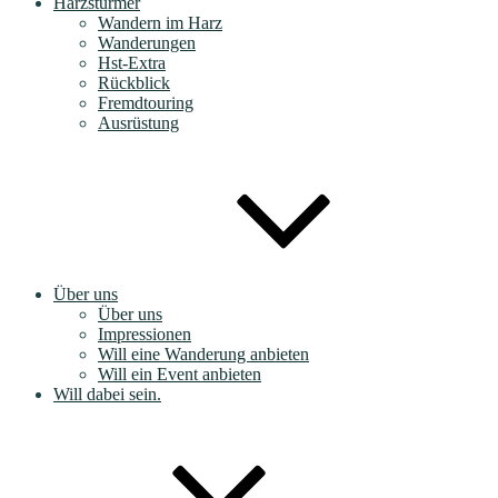
Harzstürmer
Wandern im Harz
Wanderungen
Hst-Extra
Rückblick
Fremdtouring
Ausrüstung
Über uns
Über uns
Impressionen
Will eine Wanderung anbieten
Will ein Event anbieten
Will dabei sein.