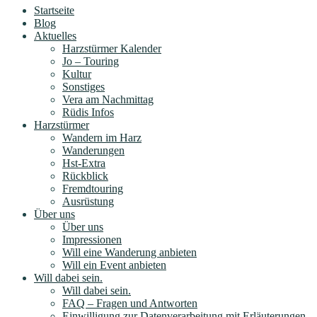
Startseite
Blog
Aktuelles
Harzstürmer Kalender
Jo – Touring
Kultur
Sonstiges
Vera am Nachmittag
Rüdis Infos
Harzstürmer
Wandern im Harz
Wanderungen
Hst-Extra
Rückblick
Fremdtouring
Ausrüstung
Über uns
Über uns
Impressionen
Will eine Wanderung anbieten
Will ein Event anbieten
Will dabei sein.
Will dabei sein.
FAQ – Fragen und Antworten
Einwilligung zur Datenverarbeitung mit Erläuterungen