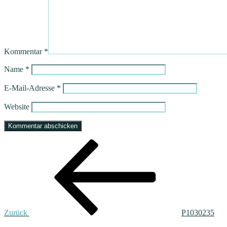
Kommentar
*
Name
*
E-Mail-Adresse
*
Website
Beitragsnavigation
Vorheriger
Beitrag
Zurück
P1030235