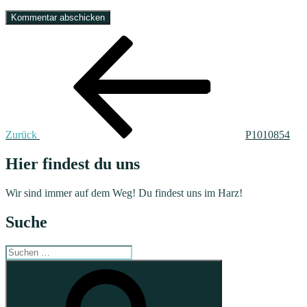
Beitragsnavigation
Vorheriger
Beitrag
Zurück
P1010854
Hier findest du uns
Wir sind immer auf dem Weg! Du findest uns im Harz!
Suche
Suchen
nach:
Suchen