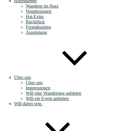
Harzstürmer
Wandern im Harz
Wanderungen
Hst-Extra
Rückblick
Fremdtouring
Ausrüstung
Über uns
Über uns
Impressionen
Will eine Wanderung anbieten
Will ein Event anbieten
Will dabei sein.