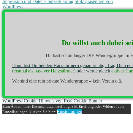
Impressum und Datenschutzerklärung
Stolz präsentiert von
WordPress
Du willst auch dabei se
Du hast schon länger DIE Wandergruppe im H
Dann bist Du bei den Harzstürmern genau richtig. Trag Dich ei
(erstmal als passiver Harzstürmer)
oder werde gleich
aktiver Har
Wir sind eine rein private Wandergruppe – kein Verein o.ä.
WordPress Cookie Hinweis von Real Cookie Banner
Zum Ändern Ihrer Datenschutzeinstellung, z.B. Erteilung oder Widerruf von
Einstellungen
Einwilligungen, klicken Sie hier: