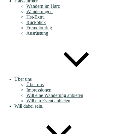
Harzstürmer
Wandern im Harz
Wanderungen
Hst-Extra
Rückblick
Fremdtouring
Ausrüstung
Über uns
Über uns
Impressionen
Will eine Wanderung anbieten
Will ein Event anbieten
Will dabei sein.