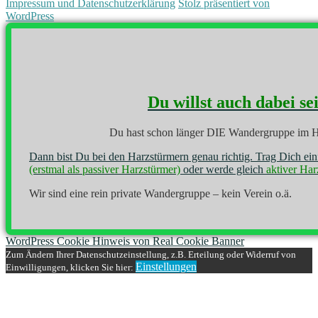
Impressum und Datenschutzerklärung
Stolz präsentiert von
WordPress
Du willst auch dabei se
Du hast schon länger DIE Wandergruppe im H
Dann bist Du bei den Harzstürmern genau richtig. Trag Dich ei
(erstmal als passiver Harzstürmer)
oder werde gleich
aktiver Har
Wir sind eine rein private Wandergruppe – kein Verein o.ä.
WordPress Cookie Hinweis von Real Cookie Banner
Zum Ändern Ihrer Datenschutzeinstellung, z.B. Erteilung oder Widerruf von
Einstellungen
Einwilligungen, klicken Sie hier: