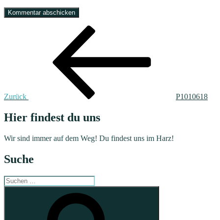
Beitragsnavigation
Vorheriger
Beitrag
Zurück
P1010618
Hier findest du uns
Wir sind immer auf dem Weg! Du findest uns im Harz!
Suche
Suchen
nach:
Suchen