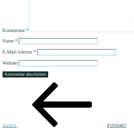
Kommentar
*
Name
*
E-Mail-Adresse
*
Website
Beitragsnavigation
Vorheriger
Beitrag
Zurück
P1010467