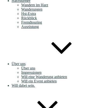
Harzstürmer
Wandern im Harz
Wanderungen
Hst-Extra
Rückblick
Fremdtouring
Ausrüstung
Über uns
Über uns
Impressionen
Will eine Wanderung anbieten
Will ein Event anbieten
Will dabei sein.