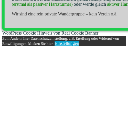
(erstmal als passiver Harzstürmer)
oder werde gleich
aktiver Har
Wir sind eine rein private Wandergruppe – kein Verein o.ä.
WordPress Cookie Hinweis von Real Cookie Banner
Zum Ändern Ihrer Datenschutzeinstellung, z.B. Erteilung oder Widerruf von
Einstellungen
Einwilligungen, klicken Sie hier: