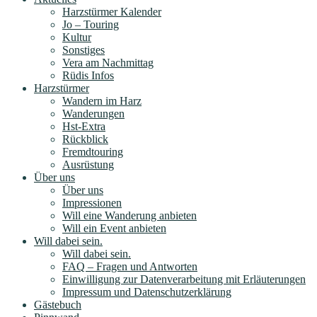
Harzstürmer Kalender
Jo – Touring
Kultur
Sonstiges
Vera am Nachmittag
Rüdis Infos
Harzstürmer
Wandern im Harz
Wanderungen
Hst-Extra
Rückblick
Fremdtouring
Ausrüstung
Über uns
Über uns
Impressionen
Will eine Wanderung anbieten
Will ein Event anbieten
Will dabei sein.
Will dabei sein.
FAQ – Fragen und Antworten
Einwilligung zur Datenverarbeitung mit Erläuterungen
Impressum und Datenschutzerklärung
Gästebuch