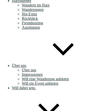
Harzstürmer
Wandern im Harz
Wanderungen
Hst-Extra
Rückblick
Fremdtouring
Ausrüstung
Über uns
Über uns
Impressionen
Will eine Wanderung anbieten
Will ein Event anbieten
Will dabei sein.