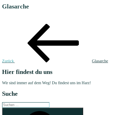
Glasarche
Beitragsnavigation
Vorheriger
Beitrag
Zurück
Glasarche
Hier findest du uns
Wir sind immer auf dem Weg! Du findest uns im Harz!
Suche
Suchen
nach:
Suchen