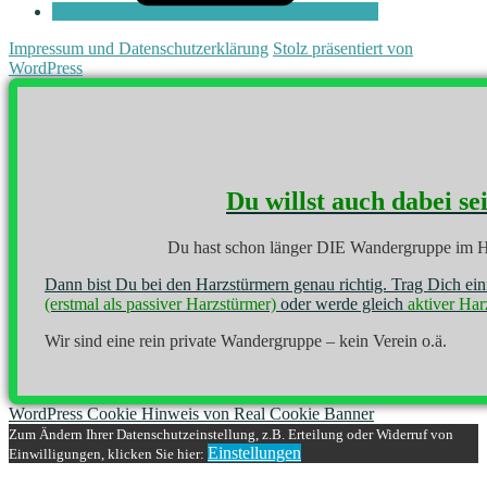
Impressum und Datenschutzerklärung
Stolz präsentiert von
WordPress
Du willst auch dabei se
Du hast schon länger DIE Wandergruppe im H
Dann bist Du bei den Harzstürmern genau richtig. Trag Dich ei
(erstmal als passiver Harzstürmer)
oder werde gleich
aktiver Har
Wir sind eine rein private Wandergruppe – kein Verein o.ä.
WordPress Cookie Hinweis von Real Cookie Banner
Zum Ändern Ihrer Datenschutzeinstellung, z.B. Erteilung oder Widerruf von
Einstellungen
Einwilligungen, klicken Sie hier: