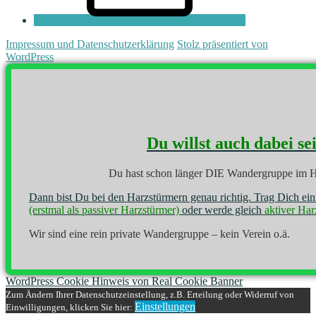
Impressum und Datenschutzerklärung
Stolz präsentiert von
WordPress
Du willst auch dabei se
Du hast schon länger DIE Wandergruppe im H
Dann bist Du bei den Harzstürmern genau richtig. Trag Dich ei
(erstmal als passiver Harzstürmer)
oder werde gleich
aktiver Har
Wir sind eine rein private Wandergruppe – kein Verein o.ä.
WordPress Cookie Hinweis von Real Cookie Banner
Zum Ändern Ihrer Datenschutzeinstellung, z.B. Erteilung oder Widerruf von
Einstellungen
Einwilligungen, klicken Sie hier: