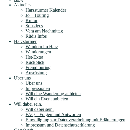
Aktuelles
Harzstürmer Kalender
Jo – Touring
Kultur
Sonstiges
Vera am Nachmittag
Rüdis Infos
Harzstürmer
Wandern im Harz
Wanderungen
Hst-Extra
Rückblick
Fremdtouring
Ausrüstung
Über uns
Über uns
Impressionen
Will eine Wanderung anbieten
Will ein Event anbieten
Will dabei sein.
Will dabei sein.
FAQ – Fragen und Antworten
Einwilligung zur Datenverarbeitung mit Erläuterungen
Impressum und Datenschutzerklärung