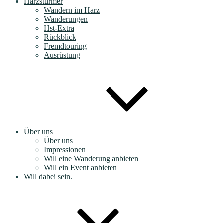
Harzstürmer
Wandern im Harz
Wanderungen
Hst-Extra
Rückblick
Fremdtouring
Ausrüstung
Über uns
Über uns
Impressionen
Will eine Wanderung anbieten
Will ein Event anbieten
Will dabei sein.