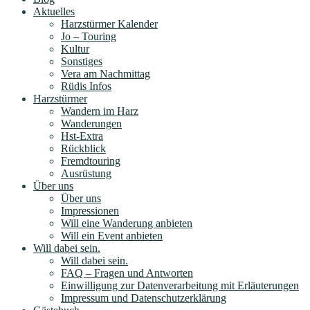
Aktuelles
Harzstürmer Kalender
Jo – Touring
Kultur
Sonstiges
Vera am Nachmittag
Rüdis Infos
Harzstürmer
Wandern im Harz
Wanderungen
Hst-Extra
Rückblick
Fremdtouring
Ausrüstung
Über uns
Über uns
Impressionen
Will eine Wanderung anbieten
Will ein Event anbieten
Will dabei sein.
Will dabei sein.
FAQ – Fragen und Antworten
Einwilligung zur Datenverarbeitung mit Erläuterungen
Impressum und Datenschutzerklärung