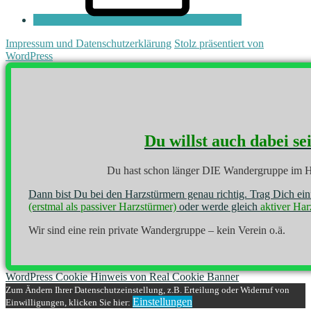
Impressum und Datenschutzerklärung
Stolz präsentiert von
WordPress
Du willst auch dabei se
Du hast schon länger DIE Wandergruppe im H
Dann bist Du bei den Harzstürmern genau richtig. Trag Dich ei
(erstmal als passiver Harzstürmer)
oder werde gleich
aktiver Har
Wir sind eine rein private Wandergruppe – kein Verein o.ä.
WordPress Cookie Hinweis von Real Cookie Banner
Zum Ändern Ihrer Datenschutzeinstellung, z.B. Erteilung oder Widerruf von
Einstellungen
Einwilligungen, klicken Sie hier: