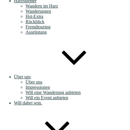
Harzstürmer
Wandern im Harz
Wanderungen
Hst-Extra
Rückblick
Fremdtouring
Ausrüstung
Über uns
Über uns
Impressionen
Will eine Wanderung anbieten
Will ein Event anbieten
Will dabei sein.