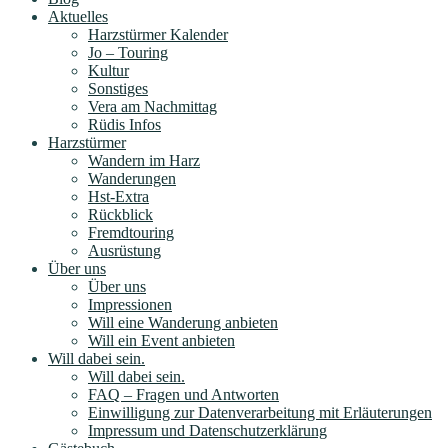
Aktuelles
Harzstürmer Kalender
Jo – Touring
Kultur
Sonstiges
Vera am Nachmittag
Rüdis Infos
Harzstürmer
Wandern im Harz
Wanderungen
Hst-Extra
Rückblick
Fremdtouring
Ausrüstung
Über uns
Über uns
Impressionen
Will eine Wanderung anbieten
Will ein Event anbieten
Will dabei sein.
Will dabei sein.
FAQ – Fragen und Antworten
Einwilligung zur Datenverarbeitung mit Erläuterungen
Impressum und Datenschutzerklärung