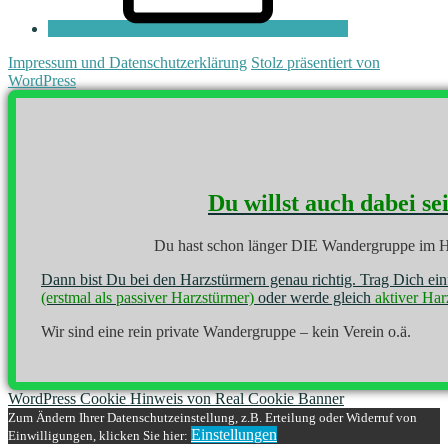
Impressum und Datenschutzerklärung
Stolz präsentiert von
WordPress
Du willst auch dabei se
Du hast schon länger DIE Wandergruppe im H
Dann bist Du bei den Harzstürmern genau richtig. Trag Dich ei
(erstmal als passiver Harzstürmer)
oder werde gleich
aktiver Har
Wir sind eine rein private Wandergruppe – kein Verein o.ä.
WordPress Cookie Hinweis von Real Cookie Banner
Zum Ändern Ihrer Datenschutzeinstellung, z.B. Erteilung oder Widerruf von
Einstellungen
Einwilligungen, klicken Sie hier: