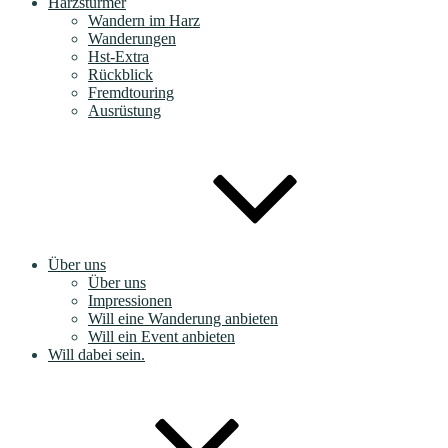
Harzstürmer
Wandern im Harz
Wanderungen
Hst-Extra
Rückblick
Fremdtouring
Ausrüstung
Über uns
Über uns
Impressionen
Will eine Wanderung anbieten
Will ein Event anbieten
Will dabei sein.