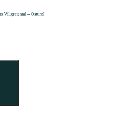
s Villgratental – Osttirol
Suchen