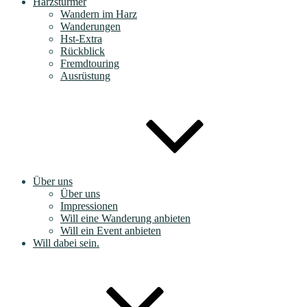
Harzstürmer
Wandern im Harz
Wanderungen
Hst-Extra
Rückblick
Fremdtouring
Ausrüstung
Über uns
Über uns
Impressionen
Will eine Wanderung anbieten
Will ein Event anbieten
Will dabei sein.