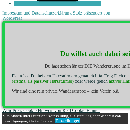
Impressum und Datenschutzerklärung
Stolz präsentiert von
WordPress
Du willst auch dabei se
Du hast schon länger DIE Wandergruppe im H
Dann bist Du bei den Harzstürmern genau richtig. Trag Dich ei
(erstmal als passiver Harzstürmer)
oder werde gleich
aktiver Har
Wir sind eine rein private Wandergruppe – kein Verein o.ä.
WordPress Cookie Hinweis von Real Cookie Banner
Zum Ändern Ihrer Datenschutzeinstellung, z.B. Erteilung oder Widerruf von
Einstellungen
Einwilligungen, klicken Sie hier: