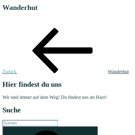
Wanderhut
Beitragsnavigation
Vorheriger
Beitrag
Zurück
Wanderhut
Hier findest du uns
Wir sind immer auf dem Weg! Du findest uns im Harz!
Suche
Suchen
nach:
Suchen