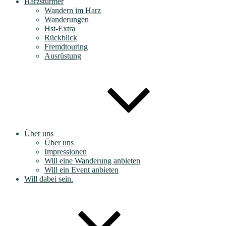
Harzstürmer
Wandern im Harz
Wanderungen
Hst-Extra
Rückblick
Fremdtouring
Ausrüstung
Über uns
Über uns
Impressionen
Will eine Wanderung anbieten
Will ein Event anbieten
Will dabei sein.