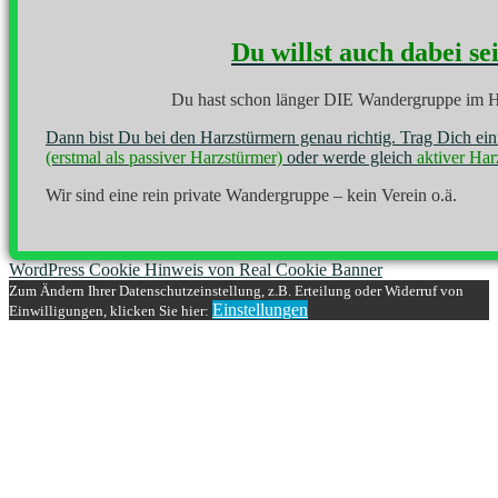
Du willst auch dabei se
Du hast schon länger DIE Wandergruppe im H
Dann bist Du bei den Harzstürmern genau richtig. Trag Dich ei
(erstmal als passiver Harzstürmer)
oder werde gleich
aktiver Har
Wir sind eine rein private Wandergruppe – kein Verein o.ä.
WordPress Cookie Hinweis von Real Cookie Banner
Zum Ändern Ihrer Datenschutzeinstellung, z.B. Erteilung oder Widerruf von
Einstellungen
Einwilligungen, klicken Sie hier: