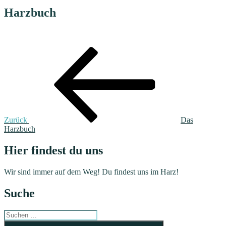
Harzbuch
Beitragsnavigation
Vorheriger
Beitrag
Zurück
Das
Harzbuch
Hier findest du uns
Wir sind immer auf dem Weg! Du findest uns im Harz!
Suche
Suchen
nach:
Suchen