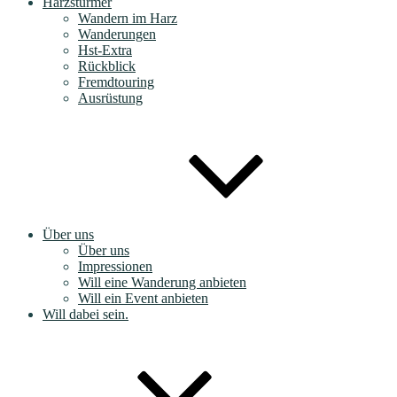
Harzstürmer
Wandern im Harz
Wanderungen
Hst-Extra
Rückblick
Fremdtouring
Ausrüstung
Über uns
Über uns
Impressionen
Will eine Wanderung anbieten
Will ein Event anbieten
Will dabei sein.