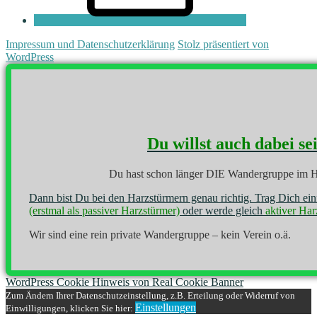
Impressum und Datenschutzerklärung
Stolz präsentiert von
WordPress
Du willst auch dabei se
Du hast schon länger DIE Wandergruppe im H
Dann bist Du bei den Harzstürmern genau richtig. Trag Dich ei
(erstmal als passiver Harzstürmer)
oder werde gleich
aktiver Har
Wir sind eine rein private Wandergruppe – kein Verein o.ä.
WordPress Cookie Hinweis von Real Cookie Banner
Zum Ändern Ihrer Datenschutzeinstellung, z.B. Erteilung oder Widerruf von
Einstellungen
Einwilligungen, klicken Sie hier: