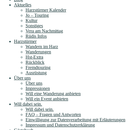
Aktuelles
Harzstürmer Kalender
Jo – Touring
Kultur
Sonstiges
Vera am Nachmittag
Rüdis Infos
Harzstürmer
Wandern im Harz
Wanderungen
Hst-Extra
Rückblick
Fremdtouring
Ausrüstung
Über uns
Über uns
Impressionen
Will eine Wanderung anbieten
Will ein Event anbieten
Will dabei sein.
Will dabei sein.
FAQ – Fragen und Antworten
Einwilligung zur Datenverarbeitung mit Erläuterungen
Impressum und Datenschutzerklärung